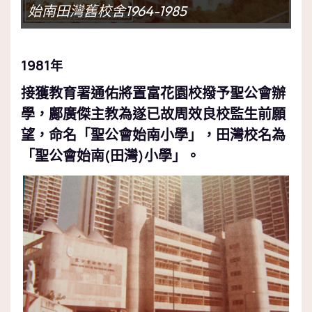
始南田灣舊校舍1964-1985
1981
年
接獲教育署通佑將置富花園校撥予聖公會辦
學，鄺廣傑主教為遂已故周效良校監生前願
望，命名「聖公會始南小學」，田灣校名為
「聖公會始南
田灣
小學」。
(
)