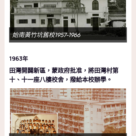
始南黃竹坑舊校1957-1966
1963
年
田灣開闢新區，蒙政府批准，將田灣村第
十、十一座八樓校舍，撥給本校辦學。