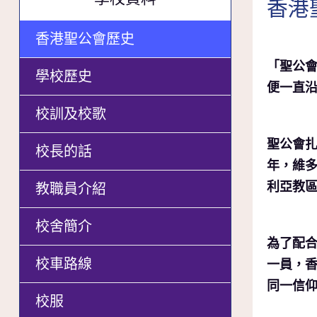
香港
香港聖公會歷史
「聖公
學校歷史
便一直
校訓及校歌
聖公會扎
校長的話
年，維多
利亞教區
教職員介紹
校舍簡介
為了配合
校車路線
一員，香
同一信
校服