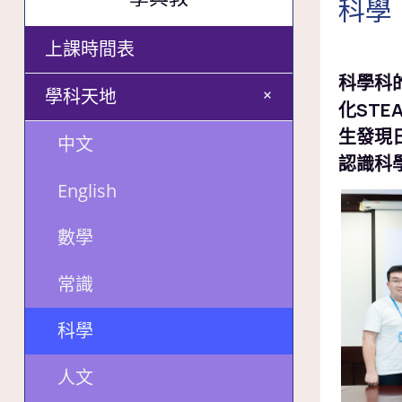
科學
上課時間表
科學科
+
學科天地
化ST
生發現
中文
認識科
English
數學
常識
科學
人文