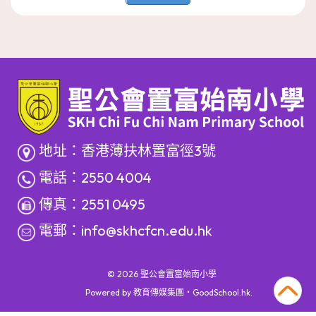
地址：香港薄扶林置富徑3號
電話：2550 4004
傳真：2551 0495
電郵：
info@skhcfcn.edu.hk
© 2026
聖公會置富始南小學
Powered by
教育傳媒集團
‧
GoodSchool.hk
.