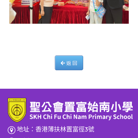
返 回
地址：香港薄扶林置富徑3號