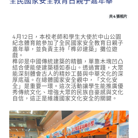
全民國家安全教育日親子嘉年華
共 4 張相片
4月12日，本校老師和學生大使於中山公園
紀念體育館參加了全民國家安全教育日親子
嘉年華，並負責主持「榫卯建築」攤位遊
戲。
榫卯是中國傳統建築的精髓，單靠木塊凹凸
結合便能使建築穩如泰山。透過實踐，大眾
能深刻體會古人的精妙工藝與中華文化的深
厚底蘊。在總體國家安全觀中，「文化安
全」是重要一環。這次活動讓學生能推廣優
秀傳統文化、增強大眾的民族自豪感與文化
自信，這正是維護國家文化安全的關鍵。