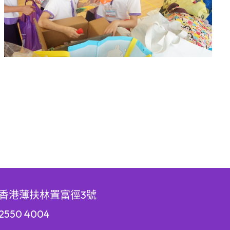
香港薄扶林置富徑3號
550 4004