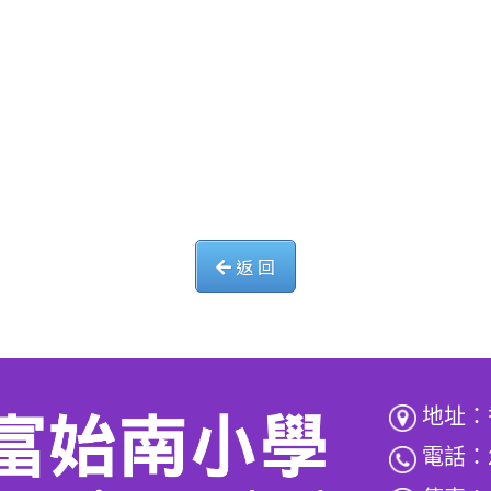
返 回
地址：
電話：2