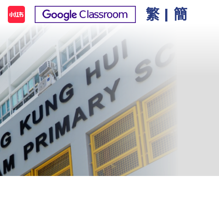
繁
|
簡