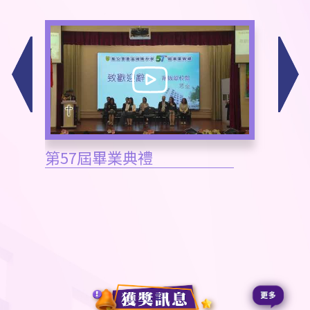
第57屆畢業典禮
置富