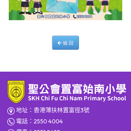
返 回
地址：香港薄扶林置富徑3號
電話：2550 4004