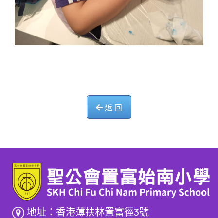
返 回
地址：香港薄扶林置富徑3號