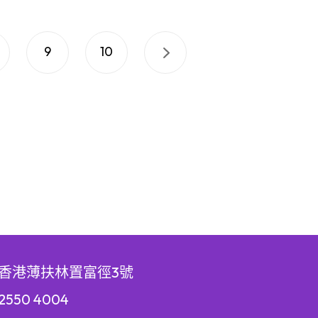
9
10
香港薄扶林置富徑3號
550 4004