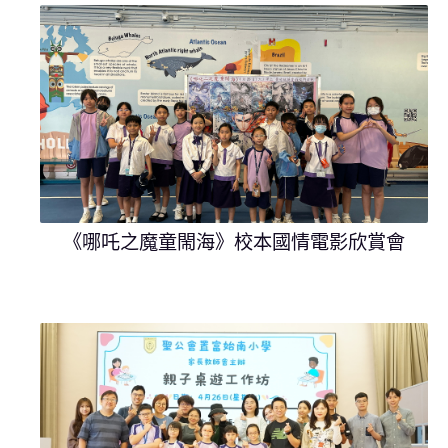
《哪吒之魔童閙海》校本國情電影欣賞會