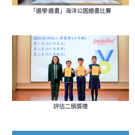
「邊學·邊畫」海洋公園繪畫比賽
評估二頒獎禮